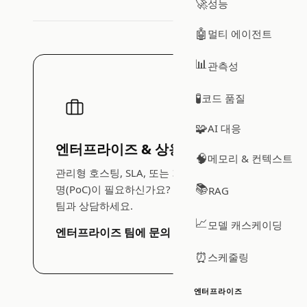
🚀
성능
🤖
멀티 에이전트
📊
관측성
🧪
코드 품질
🧩
AI 대응
엔터프라이즈 & 상용 서비스
🧠
메모리 & 컨텍스트
관리형 호스팅, SLA, 또는 가이드형 개념 증
📚
명(PoC)이 필요하신가요? EDDI를 만드는
RAG
팀과 상담하세요.
📈
모델 캐스케이딩
엔터프라이즈 팀에 문의 →
⏰
스케줄링
엔터프라이즈