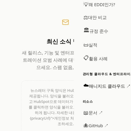
💡
왜 EDDI인가?
⚖️
대안 비교
🏛️
규정 준수
최신 소식 받기
📜
실적
새 릴리스, 기능 및 엔터프라이즈 AI 오케스
📋
활용 사례
트레이션 모범 사례에 대한 업데이트를 받
으세요. 스팸 없음, 시그널만.
관리형 클라우드 & 엔터프라이
☁️
매니지드 클라우드 ↗
뉴스레터 구독 양식은 HubSpot(미국)에서
제공됩니다. 양식을 불러오면 쿠키가 설정되
고 HubSpot으로 데이터가 전송됩니다. 아래
리소스
를 클릭하면 양식을 불러오고 이 처리에 동의
📖
문서 ↗
하게 됩니다. 자세한 내용은 <a href="
{privacyUrl}">개인정보 처리방침</a>을 참
조하세요.
🐙
GitHub ↗