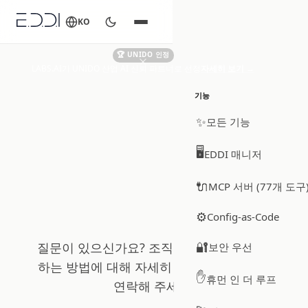
KO
🏆 UNIDO 인정
LABS.AI가 UNIDO 산업 AI 신뢰 파트너로 선정
자세히 보기
→
기능
✨
모든 기능
🖥️
EDDI 매니저
🔌
MCP 서버 (77개 도구
문의하기
⚙️
Config-as-Code
🔐
질문이 있으신가요? 조직에서 EDDI를 활용
보안 우선
하는 방법에 대해 자세히 알고 싶으신가요?
✋
휴먼 인 더 루프
연락해 주세요.