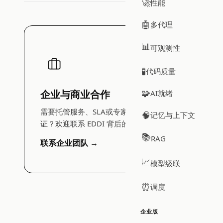
🚀
性能
🤖
多代理
📊
可观测性
🧪
代码质量
🧩
企业与商业合作
AI就绪
需要托管服务、SLA或专家指导的概念验
🧠
记忆与上下文
证？欢迎联系 EDDI 背后的团队。
📚
RAG
联系企业团队 →
📈
模型级联
⏰
调度
企业版