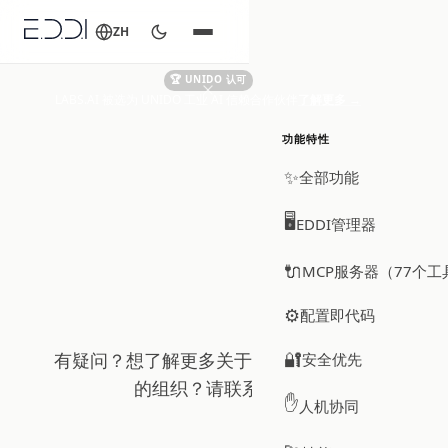
ZH
🏆 UNIDO 认可
LABS.AI 被选为 UNIDO 工业 AI 信赖合作伙伴
了解更多
→
功能特性
✨
全部功能
🖥️
EDDI管理器
🔌
MCP服务器（77个工
联系我们
⚙️
配置即代码
🔐
有疑问？想了解更多关于 EDDI 如何服务您
安全优先
的组织？请联系我们。
✋
人机协同