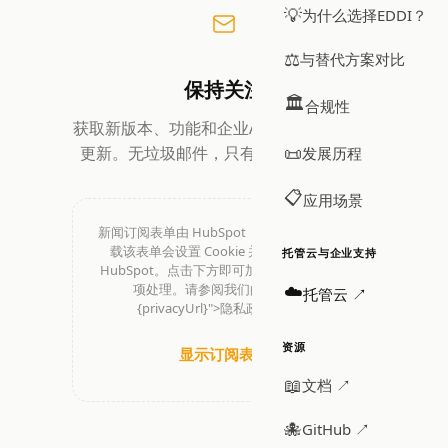
💡
为什么选择EDDI？
⚖️
与替代方案对比
保持关注
🏛️
合规性
获取新版本、功能和企业AI编排最佳实践的
📜
更新。无垃圾邮件，只有有价值的信息。
发展历程
📋
应用场景
新闻订阅表单由 HubSpot（美国）提供。加
载该表单会设置 Cookie 并将数据传输至
托管云与企业支持
HubSpot。点击下方即可加载表单并同意此
☁️
项处理。请参阅我们的<a href="
托管云 ↗
{privacyUrl}">隐私政策</a>。
资源
显示订阅表单
📖
文档 ↗
🐙
GitHub ↗