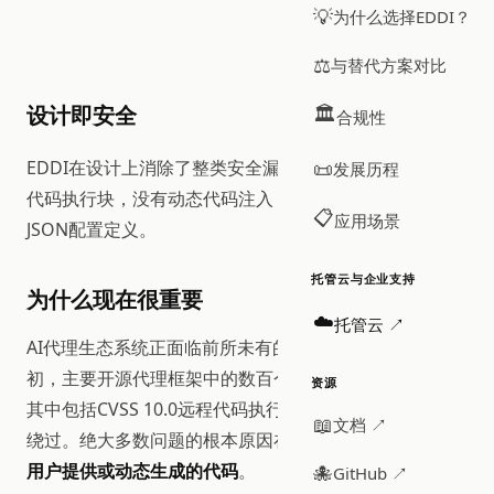
💡
为什么选择EDDI？
⚖️
与替代方案对比
设计即安全
🏛️
合规性
EDDI在设计上消除了整类安全漏洞。没有
📜
eval()
，没有
发展历程
代码执行块，没有动态代码注入，代理行为仅通过声明式
📋
应用场景
JSON配置定义。
托管云与企业支持
为什么现在很重要
☁️
托管云 ↗
AI代理生态系统正面临前所未有的安全压力。2026年
初，主要开源代理框架中的数百个严重漏洞被公开记录，
资源
其中包括CVSS 10.0远程代码执行缺陷、沙箱逃逸和授权
📖
文档 ↗
绕过。绝大多数问题的根本原因在于：
平台在运行时执行
用户提供或动态生成的代码
。
🐙
GitHub ↗