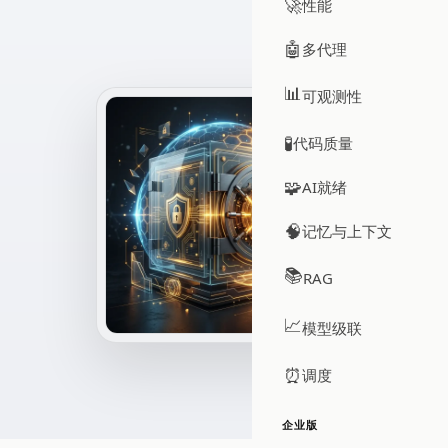
🚀
性能
🤖
多代理
📊
可观测性
🧪
代码质量
🧩
AI就绪
🧠
记忆与上下文
📚
RAG
📈
模型级联
⏰
调度
企业版