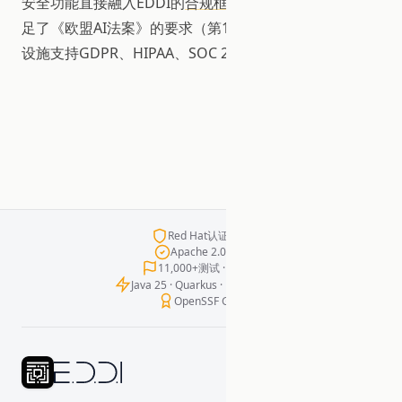
安全功能直接融入EDDI的
合规框架
。不可变审计追踪满
足了《欧盟AI法案》的要求（第12至14条）。同一基础
设施支持GDPR、HIPAA、SOC 2和15+个监管框架。
Red Hat认证容器
Apache 2.0许可
11,000+测试 · 零失败
Java 25 · Quarkus · LangChain4j
OpenSSF Gold