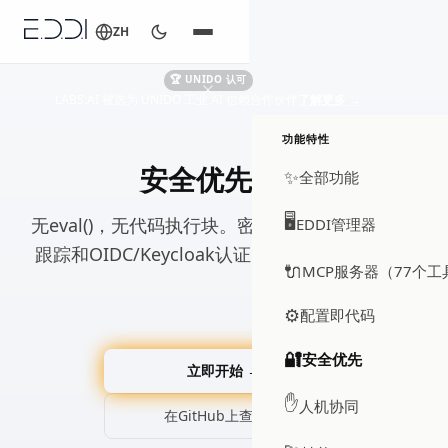
ZH
🏆 UNIDO 认可
LABS.AI 被选为 UNIDO 工业 AI 信赖合作伙伴
了解更多
→
功能特性
安全优先架构
✨
全部功能
🖥️
无eval()，无代码执行块。密钥库集成、加密审计
EDDI管理器
跟踪和OIDC/Keycloak认证，安全是架构基础。
🔌
MCP服务器（77个工
⚙️
配置即代码
🔐
安全优先
立即开始 →
✋
人机协同
在GitHub上查看 ↗