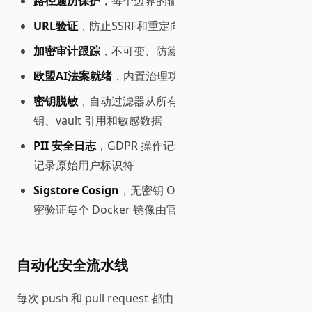
路径遍历保护
，每个边界的输入验证
URL验证
，防止SSRF和重定向攻击
加密审计跟踪
，不可变、防篡改的操作日志
欧盟AI法案就绪
，内置治理功能满足监管合规
密钥脱敏
，自动过滤器从所有审计条目中清除 API 密
钥、vault 引用和敏感数据
PII 安全日志
，GDPR 操作记录 SHA-256 假名，从不
记录原始用户标识符
Sigstore Cosign
，无密钥 OIDC 容器镜像签名，加
密验证每个 Docker 镜像由官方 CI 构建
自动化安全流水线
每次 push 和 pull request 都由 6 个自动化安全工具扫