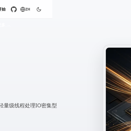
开始
ZH
更多
→
百万轻量级线程处理IO密集型