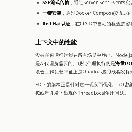
SSE流式传输
，通过Server-Sent Ev
一键安装
，通过Docker Compose交互式
Red Hat认证
，在CI/CD中自动预检查的
上下文中的性能
没有任何运行时能在所有场景中胜出。Node.j
是AI代理所需要的。现代代理执行的是
海量I/
混合工作负载特征正是Quarkus虚拟线程发
EDDI的架构正是针对这一现实而优化：I/O密
拟线程并发下出现的ThreadLocal争用问题。