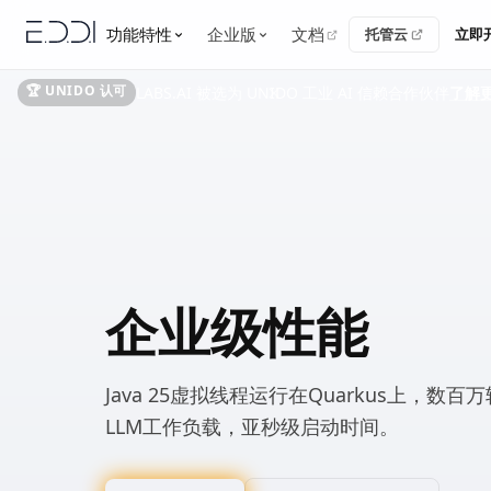
功能特性
企业版
文档
托管云
立即
🏆 UNIDO 认可
LABS.AI 被选为 UNIDO 工业 AI 信赖合作伙伴
了解
企业级性能
Java 25虚拟线程运行在Quarkus上，数
LLM工作负载，亚秒级启动时间。