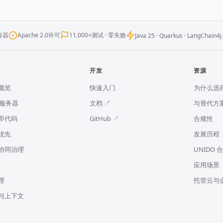
容器
Apache 2.0许可
11,000+测试 · 零失败
Java 25 · Quarkus · LangChain4j
开发
资源
概览
快速入门
为什么选择
P服务器
文档 ↗
与替代方
即代码
GitHub ↗
合规性
优先
发展历程
协同治理
UNIDO 
应用场景
理
托管云与
与上下文