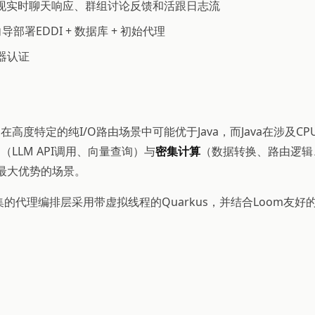
ents实现实时聊天响应、群组讨论反馈和活跟日志流
向导部署EDDI + 数据库 + 初始代理
容器认证
s在高度特定的纯I/O路由场景中可能优于Java，而Java在涉
O
（LLM API调用、向量查询）与
密集计算
（数据转换、路由逻辑
挥最大优势的场景。
集的代理编排层采用带虚拟线程的Quarkus，并结合Loom友好