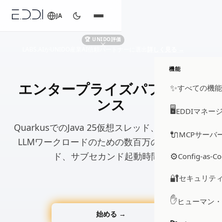
JA
🏆 UNIDO評価
LABS.AIがUNIDO産業AI信頼パートナーに選出
詳しく見る
→
機能
エンタープライズパフォーマ
✨
すべての機
ンス
🖥️
EDDIマネー
QuarkusでのJava 25仮想スレッド、I/Oバウンド
🔌
MCPサーバ
LLMワークロードのための数百万の軽量スレッ
ド、サブセカンド起動時間。
⚙️
Config-as-C
🔐
セキュリテ
✋
ヒューマン
始める →