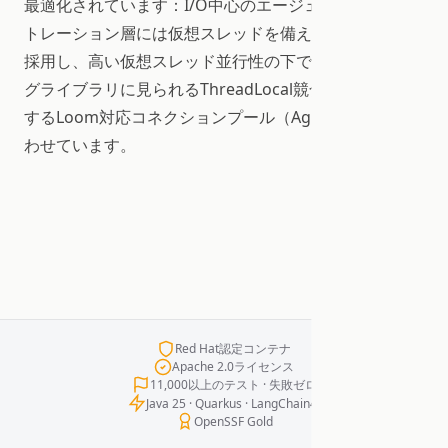
最適化されています：I/O中心のエージェントオーケス
トレーション層には仮想スレッドを備えたQuarkusを
採用し、高い仮想スレッド並行性の下で従来のプーリン
グライブラリに見られるThreadLocal競合の問題を回避
するLoom対応コネクションプール（Agroal）と組み合
わせています。
Red Hat認定コンテナ
Apache 2.0ライセンス
11,000以上のテスト · 失敗ゼロ
Java 25 · Quarkus · LangChain4j
OpenSSF Gold