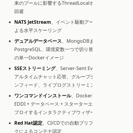
来のプールに影響するThreadLocalボトルネックを
回避
NATS JetStream
、イベント駆動アーキテクチャに
よる水平スケーリング
デュアルデータベース
、MongoDBまたは
PostgreSQL、環境変数一つで切り替え。両方対応
の単一Dockerイメージ
SSEストリーミング
、Server-Sent Eventsによるリ
アルタイムチャット応答、グループディスカッショ
ンフィード、ライブログストリーミング
ワンコマンドインストール
、Docker Composeで
EDDI + データベース + スターターエージェントをデ
プロイするインタラクティブウィザード
Red Hat認定
、CI/CDでの自動プリフライトチェッ
クによるコンテナ認定