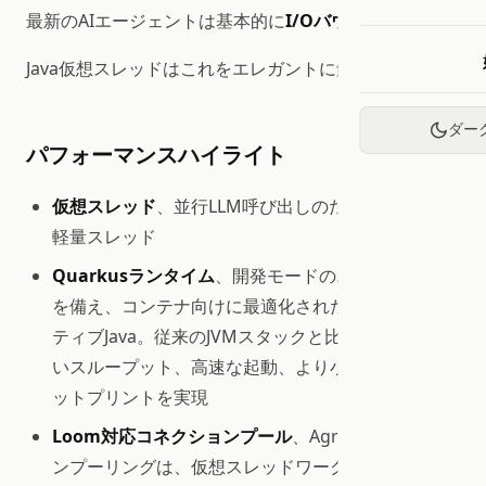
最新のAIエージェントは基本的に
I/Oバウンド
です。
Java仮想スレッドはこれをエレガントに解決します。
ダー
パフォーマンスハイライト
仮想スレッド
、並行LLM呼び出しのための数百万の
軽量スレッド
Quarkusランタイム
、開発モードのホットリロード
を備え、コンテナ向けに最適化されたクラウドネイ
ティブJava。従来のJVMスタックと比べて大幅に高
いスループット、高速な起動、より小さなメモリフ
ットプリントを実現
Loom対応コネクションプール
、Agroalコネクショ
ンプーリングは、仮想スレッドワークロード下で従