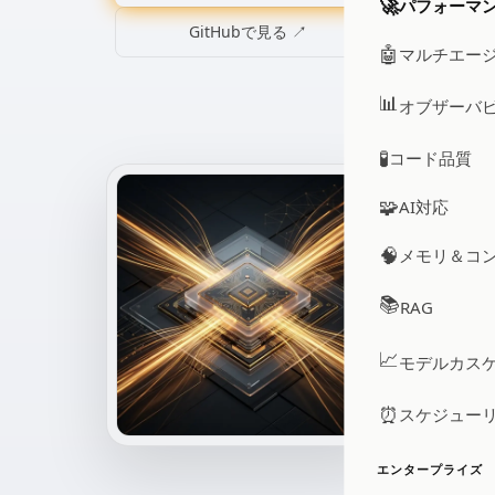
🚀
パフォーマ
GitHubで見る ↗
🤖
マルチエー
📊
オブザーバ
🧪
コード品質
🧩
AI対応
🧠
メモリ＆コ
📚
RAG
📈
モデルカス
⏰
スケジュー
エンタープライズ