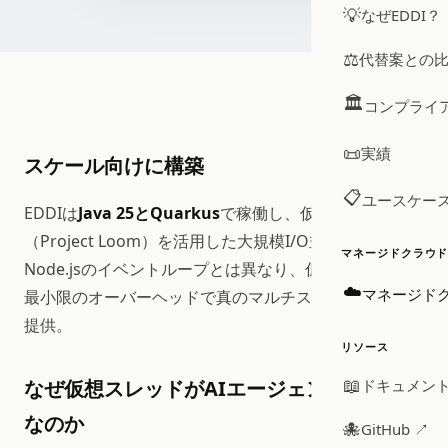
💡
なぜEDDI？
⚖️
代替案との
🏛️
コンプライ
📜
実績
スケール向けに構築
📋
ユースケー
EDDIは
Java 25とQuarkus
で稼働し、仮想スレッド
（Project Loom）を活用した大規模I/O並行性を実現。
マネージドクラウ
Node.jsのイベントループとは異なり、仮想スレッドは
☁️
マネージドク
最小限のオーバーヘッドで真のマルチスレッド並列性を
提供。
リソース
📖
ドキュメント
なぜ仮想スレッドがAIエージェントに重要
なのか
🐙
GitHub ↗