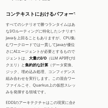
コンテキストにおけるパフォーマンス
すべてのシナリオで勝つランタイムはありません。純粋
なI/Oルーティングに特化したシナリオではNode.jsが
Javaを上回ることもありますが、CPU集約型タスクを含
むワークロードでは一貫してJavaが優位です、これはま
さにAIエージェントが必要とするものです。最新のエー
ジェントは、
大量のI/O
（LLM API呼び出し、ベクトル
クエリ）と
集約的な計算
（データ変換、ルーティングロ
ジック、埋め込み処理、コンフィデンス評価）の複雑な
組み合わせを実行します。この混合ワークロードのプロ
ファイルこそ、Quarkus上の仮想スレッドが最大の強
みを発揮する領域です。
EDDIのアーキテクチャはこの現実に合わせて意図的に