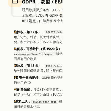
GDPR，欧盟 / EEA
通用数据保护条例（EU 2016/679）是数据隐私的黄
金标准。EDDI 将 GDPR 数据主体权利实现为
一等
API 端点
，由跨所有 5 个数据存储的级联操作支撑：
删除权（第 17 条）
，
级联删除
DELETE /admin/gdpr/{userId}
用户记忆、对话、托管对话映射、数据库日志（SHA-256 假名
化）和审计账本（SHA-256 假名化）
访问权 / 可携带性（第 15/20 条）
，
GET
以结构化、机器可读的 JSON 返
/admin/gdpr/{userId}/export
回所有用户数据
限制权（第 18 条）
，
冻
POST /admin/gdpr/{userId}/restrict
结处理同时保留数据，阻止新对话和消息处理
PII 安全日志记录
，GDPR 操作记录 SHA-256 假名，从不记录
原始用户 ID
可配置保留
，按类别的保留策略，对话（默认 365 天）、用户
记忆（手动）和审计条目（EU AI Act 要求无限期）
MCP 工具
，
和
实现 AI
delete_user_data
export_user_data
编排的合规工作流