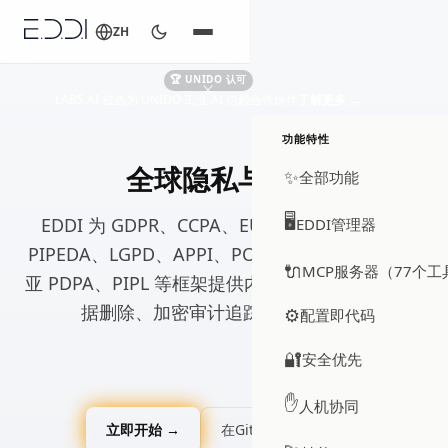
ZH
🏆 UNIDO 认可
LABS.AI 被选为 UNIDO 工业 AI 信赖合作伙伴
了解更多
→
功能特性
全球隐私与合规
✨
全部功能
🖥️
EDDI 为 GDPR、CCPA、EU AI Act、HIPAA、
EDDI管理器
PIPEDA、LGPD、APPI、POPIA、PDPA、马来西
🔌
MCP服务器（77个工
亚 PDPA、PIPL 等框架提供内置合规，支持级联数
据删除、加密审计追踪和统一 API。
⚙️
配置即代码
🔐
安全优先
✋
人机协同
立即开始 →
在GitHub上查看 ↗