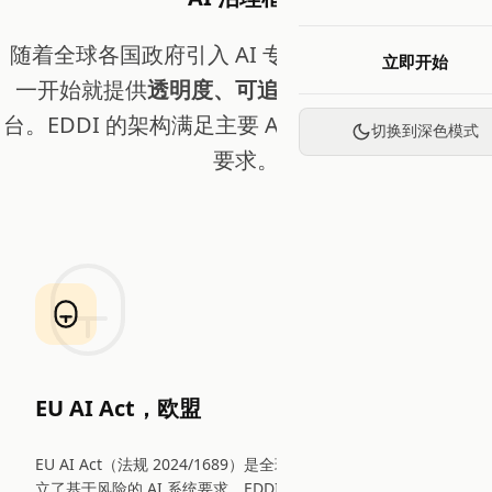
随着全球各国政府引入 AI 专项立法，组织需要从
立即开始
一开始就提供
透明度、可追溯性和人工监督
的平
台。EDDI 的架构满足主要 AI 治理框架的核心技术
切换到深色模式
要求。
EU AI Act，欧盟
EU AI Act（法规 2024/1689）是全球首部综合性 AI 法律，建
立了基于风险的 AI 系统要求。EDDI 为高风险 AI 系统合规提