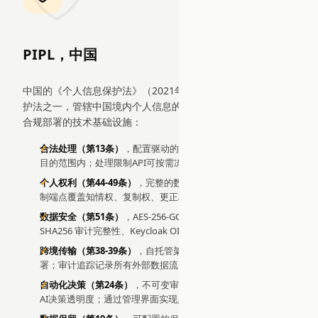
PIPL，中国
中国的《个人信息保护法》（2021年）是全球最全面的数据保
护法之一，管辖中国境内个人信息的处理。EDDI提供符合PIPL
合规部署的技术基础设施：
合法处理（第13条）
，配置驱动的代理行为确保处理在定义的
目的范围内；处理限制API可按需冻结活动
个人权利（第44-49条）
，完整的数据导出、级联删除和处理限
制端点覆盖知情权、复制权、更正权、删除权和限制权
数据安全（第51条）
，AES-256-GCM 保险库加密、HMAC-
SHA256 审计完整性、Keycloak OIDC、RBAC、零
eval()
跨境传输（第38-39条）
，自托管架构支持在中国境内本地部
署；审计追踪记录所有外部数据流以用于安全评估
自动化决策（第24条）
，不可变审计追踪与完整管道追踪提供
AI决策透明度；通过管理界面实现人工监督