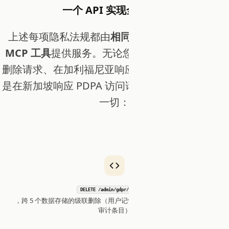
一个 API 实现全球合规
上述每项隐私法规都由
相同的统一 REST API 和
MCP 工具
提供服务。无论您是在德国响应 GDPR
删除请求、在加利福尼亚响应 CCPA 删除请求，还
是在新加坡响应 PDPA 访问请求，相同的端点处理
一切：
DELETE /admin/gdpr/{userId}
，跨 5 个数据存储的级联删除（用户记忆、对话、托管映射、日志、
审计条目）