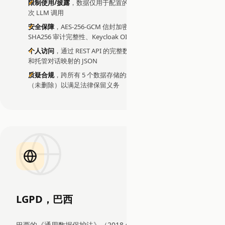
限制使用/披露
，数据仅用于配置的代理交互；审计追踪记录每
次 LLM 调用
安全保障
，AES-256-GCM 信封加密（Secrets Vault）、HMAC-
SHA256 审计完整性、Keycloak OIDC、RBAC
个人访问
，通过 REST API 的完整数据导出返回所有记忆、对话
和托管对话映射的 JSON
质疑合规
，跨所有 5 个数据存储的级联删除；审计追踪假名化
（未删除）以满足法律保留义务
LGPD，巴西
巴西的《通用数据保护法》（2018 年，2020 年生效）授予广