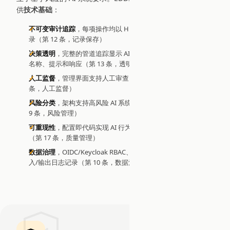
供
技术基础
：
不可变审计追踪
，每项操作均以 HMAC-SHA256 加密完整性记
录（第 12 条，记录保存）
决策透明
，完整的管道追踪显示 AI 决策的制定过程，包括模型
名称、提示和响应（第 13 条，透明度）
人工监督
，管理界面支持人工审查、干预和紧急停止（第 14
条，人工监督）
风险分类
，架构支持高风险 AI 系统要求，具有可配置控制（第
9 条，风险管理）
可重现性
，配置即代码实现 AI 行为的精确重现，用于监管审计
（第 17 条，质量管理）
数据治理
，OIDC/Keycloak RBAC、基于保险库的密钥管理、输
入/输出日志记录（第 10 条，数据治理）