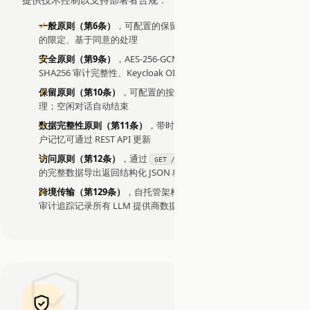
一般原则（第6条）
，可配置的保留策略和处理限制端点支持目
的限定、基于同意的处理
安全原则（第9条）
，AES-256-GCM 保险库加密、HMAC-
SHA256 审计完整性、Keycloak OIDC、RBAC、SSRF 防护
保留原则（第10条）
，可配置的按类别保留策略支持自动清
理；空闲对话自动结束
数据完整性原则（第11条）
，带时间戳的版本化对话状态；用
户记忆可通过 REST API 更新
访问原则（第12条）
，通过
GET /admin/gdpr/{userId}/export
的完整数据导出返回结构化 JSON 格式的所有用户数据
跨境传输（第129条）
，自托管架构使部署者能控制数据驻留；
审计追踪记录所有 LLM 提供商数据流