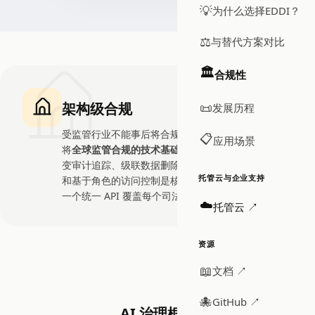
💡
为什么选择EDDI？
⚖️
与替代方案对比
🏛️
合规性
架构级合规
📜
发展历程
受监管行业不能事后将合规添加到 AI 系统中。EDDI
📋
应用场景
将
全球监管合规的技术基础
直接嵌入平台架构，不可
变审计追踪、级联数据删除、处理限制、加密完整性
托管云与企业支持
和基于角色的访问控制是核心能力，而非附加模块。
一个统一 API 覆盖每个司法管辖区的数据主体权利。
☁️
托管云 ↗
资源
📖
文档 ↗
🐙
GitHub ↗
AI 治理框架