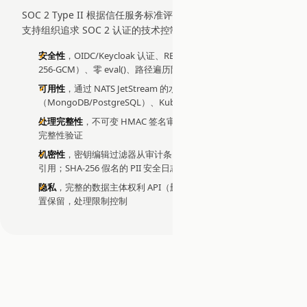
SOC 2 Type II 根据信任服务标准评估系统。EDDI 的架构提供
支持组织追求 SOC 2 认证的技术控制：
安全性
，OIDC/Keycloak 认证、RBAC、Secrets Vault（AES-
256-GCM）、零 eval()、路径遍历防护、URL 验证
可用性
，通过 NATS JetStream 的水平扩展、双数据库支持
（MongoDB/PostgreSQL）、Kubernetes 原生部署
处理完整性
，不可变 HMAC 签名审计账本，每项操作均有加密
完整性验证
机密性
，密钥编辑过滤器从审计条目中清除 API 密钥和保险库
引用；SHA-256 假名的 PII 安全日志记录
隐私
，完整的数据主体权利 API（删除、导出、限制），可配
置保留，处理限制控制