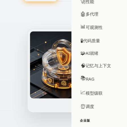
🚀
性能
🤖
多代理
📊
可观测性
🧪
代码质量
🧩
AI就绪
🧠
记忆与上下文
📚
RAG
📈
模型级联
⏰
调度
企业版