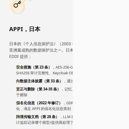
APPI，日本
日本的《个人信息保护法》（2003 年，2022 年重大修订）是
亚洲最成熟的数据保护法之一。日本拥有欧盟充分性认定。
EDDI 提供：
安全措施（第 23 条）
，AES-256-GCM 保险库加密、HMAC-
SHA256 审计完整性、Keycloak OIDC、RBAC、SSRF 防护
向数据主体披露（第 33 条）
，通过 REST API 的完整数据导出
更正与删除（第 34-35 条）
，记忆更新用于更正；级联删除用
于擦除
假名化信息（2022 年修订）
，GDPR 删除使用 SHA-256 假名
化，满足 APPI 的假名化信息类别
跨境传输文档（第 28 条）
，LLM 提供商数据流已文档化；审
计追踪记录哪个模型/提供商处理了每轮交互