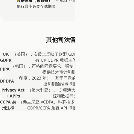
数据保留（第19条）
，可配置的保留策略支持自动清理，强制
执行最小必要存储期限
其他司法管辖区
UK
（英国），实质上反映了欧盟 GDPR；EDDI 的 GDPR 端点满足所
GDPR
有 UK GDPR 数据主体权利。ICO 监管。
（韩国），严格的同意要求、强制 DPO、72 小时违规通知。EDDI
PIPA
提供技术审计和删除基础设施。
（印度，2023 年），基于同意的框架，有跨境限制。EDDI 的导
DPDPA
出和删除端点满足 DPDPA 要求。
Privacy Act
（澳大利亚），13 项澳大利亚隐私原则。EDDI 的审计追
+ APPs
踪和数据导出覆盖技术义务。
CCPA 类
（弗吉尼亚 VCDPA、科罗拉多 CPA、康涅狄格 CTDPA 等），
州法律
GDPR/CCPA 兼容 API 满足所有新兴美国州隐私法。