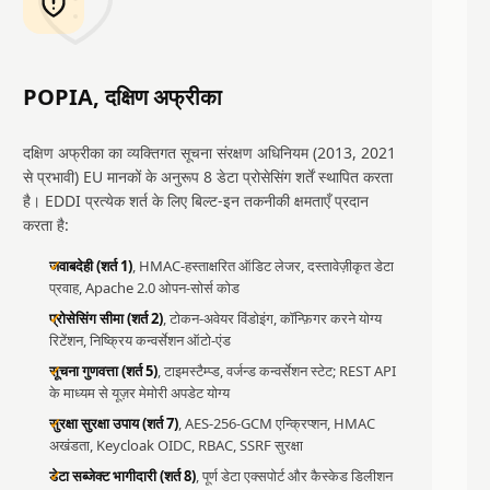
POPIA, दक्षिण अफ्रीका
दक्षिण अफ्रीका का व्यक्तिगत सूचना संरक्षण अधिनियम (2013, 2021
से प्रभावी) EU मानकों के अनुरूप 8 डेटा प्रोसेसिंग शर्तें स्थापित करता
है। EDDI प्रत्येक शर्त के लिए बिल्ट-इन तकनीकी क्षमताएँ प्रदान
करता है:
जवाबदेही (शर्त 1)
, HMAC-हस्ताक्षरित ऑडिट लेजर, दस्तावेज़ीकृत डेटा
प्रवाह, Apache 2.0 ओपन-सोर्स कोड
प्रोसेसिंग सीमा (शर्त 2)
, टोकन-अवेयर विंडोइंग, कॉन्फ़िगर करने योग्य
रिटेंशन, निष्क्रिय कन्वर्सेशन ऑटो-एंड
सूचना गुणवत्ता (शर्त 5)
, टाइमस्टैम्प्ड, वर्जन्ड कन्वर्सेशन स्टेट; REST API
के माध्यम से यूज़र मेमोरी अपडेट योग्य
सुरक्षा सुरक्षा उपाय (शर्त 7)
, AES-256-GCM एन्क्रिप्शन, HMAC
अखंडता, Keycloak OIDC, RBAC, SSRF सुरक्षा
डेटा सब्जेक्ट भागीदारी (शर्त 8)
, पूर्ण डेटा एक्सपोर्ट और कैस्केड डिलीशन