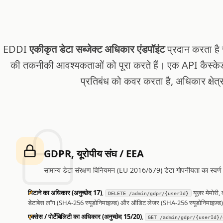
EDDI
एकीकृत डेटा सब्जेक्ट अधिकार एंडपॉइंट
प्रदान करता है 
की तकनीकी आवश्यकताओं को पूरा करते हैं। एक API कैस्केड डि
प्रतिबंध को कवर करता है, अधिकार क्षेत
GDPR, यूरोपीय संघ / EEA
सामान्य डेटा संरक्षण विनियमन (EU 2016/679) डेटा गोपनीयता का स्वर
मिटाने का अधिकार (अनुच्छेद 17)
,
यूज़र मेमोरी, क
DELETE /admin/gdpr/{userId}
डेटाबेस लॉग (SHA-256 स्यूडोनिमाइज़्ड) और ऑडिट लेजर (SHA-256 स्यूडोनिमाइज़्ड) म
एक्सेस / पोर्टेबिलिटी का अधिकार (अनुच्छेद 15/20)
,
GET /admin/gdpr/{userId}/