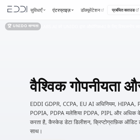
सुविधाएँ
एंटरप्राइज़
डॉक्यूमेंटेशन
प्रबंधित क्लाउड
🏆 UNIDO मान्यता
LABS.AI को UNIDO द्वारा औद्योगिक AI के लिए विश्वसनीय साझेद
वैश्विक गोपनीयता 
EDDI GDPR, CCPA, EU AI अधिनियम, HIPAA, 
POPIA, PDPA मलेशिया PDPA, PIPL और अधिक के ल
करता है, कैस्केड डेटा डिलीशन, क्रिप्टोग्राफ़िक ऑडि
साथ।