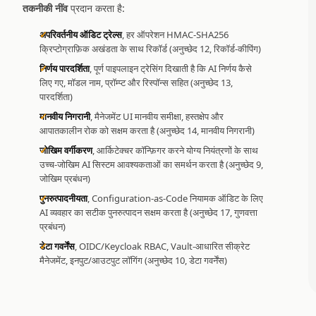
तकनीकी नींव
प्रदान करता है:
अपरिवर्तनीय ऑडिट ट्रेल्स
, हर ऑपरेशन HMAC-SHA256
क्रिप्टोग्राफ़िक अखंडता के साथ रिकॉर्ड (अनुच्छेद 12, रिकॉर्ड-कीपिंग)
निर्णय पारदर्शिता
, पूर्ण पाइपलाइन ट्रेसिंग दिखाती है कि AI निर्णय कैसे
लिए गए, मॉडल नाम, प्रॉम्प्ट और रिस्पॉन्स सहित (अनुच्छेद 13,
पारदर्शिता)
मानवीय निगरानी
, मैनेजमेंट UI मानवीय समीक्षा, हस्तक्षेप और
आपातकालीन रोक को सक्षम करता है (अनुच्छेद 14, मानवीय निगरानी)
जोखिम वर्गीकरण
, आर्किटेक्चर कॉन्फ़िगर करने योग्य नियंत्रणों के साथ
उच्च-जोखिम AI सिस्टम आवश्यकताओं का समर्थन करता है (अनुच्छेद 9,
जोखिम प्रबंधन)
पुनरुत्पादनीयता
, Configuration-as-Code नियामक ऑडिट के लिए
AI व्यवहार का सटीक पुनरुत्पादन सक्षम करता है (अनुच्छेद 17, गुणवत्ता
प्रबंधन)
डेटा गवर्नेंस
, OIDC/Keycloak RBAC, Vault-आधारित सीक्रेट
मैनेजमेंट, इनपुट/आउटपुट लॉगिंग (अनुच्छेद 10, डेटा गवर्नेंस)