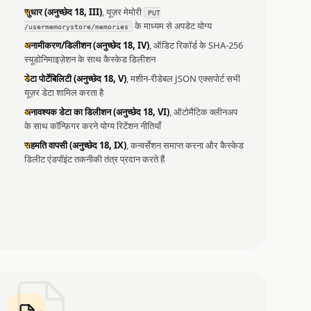
सुधार (अनुच्छेद 18, III)
, यूज़र मेमोरी
PUT
के माध्यम से अपडेट योग्य
/usermemorystore/memories
अनामीकरण/डिलीशन (अनुच्छेद 18, IV)
, ऑडिट रिकॉर्ड के SHA-256
स्यूडोनिमाइज़ेशन के साथ कैस्केड डिलीशन
डेटा पोर्टेबिलिटी (अनुच्छेद 18, V)
, मशीन-रीडेबल JSON एक्सपोर्ट सभी
यूज़र डेटा शामिल करता है
अनावश्यक डेटा का डिलीशन (अनुच्छेद 18, VI)
, ऑटोमैटिक क्लीनअप
के साथ कॉन्फ़िगर करने योग्य रिटेंशन नीतियाँ
सहमति वापसी (अनुच्छेद 18, IX)
, कन्वर्सेशन समाप्त करना और कैस्केड
डिलीट एंडपॉइंट तकनीकी तंत्र प्रदान करते हैं