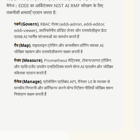
मैनेज। EDDI का आर्किटेक्चर NIST AI RMF संरेखण के लिए
तकनीकी क्षमताएँ प्रदान करता है:
गवर्न (Govern)
, RBAC रोल्स (eddi-admin, eddi-editor,
eddi-viewer), अपरिवर्तनीय ऑडिट लेजर और दस्तावेज़ीकृत डेटा
प्रवाह AI गवर्नेंस संरचनाओं का समर्थन करते हैं
मैप (Map)
, पाइपलाइन ट्रेसिंग और कन्वर्सेशन लॉगिंग व्यापक AI
जोखिम पहचान और दस्तावेज़ीकरण सक्षम करती है
मेजर (Measure)
, Prometheus मेट्रिक्स, टोकन/लागत ट्रैकिंग
और प्रति-एजेंट उपयोग एनालिटिक्स मापने योग्य AI प्रदर्शन और जोखिम
संकेतक प्रदान करते हैं
मैनेज (Manage)
, प्रोसेसिंग प्रतिबंध API, मैनेजर UI के माध्यम से
मानवीय निगरानी और कॉन्फ़िगर करने योग्य रिटेंशन नीतियाँ जोखिम शमन
नियंत्रण सक्षम करती हैं