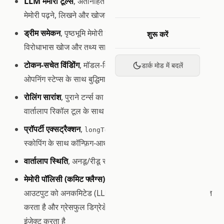
LLM मेमोरी टूल्स
, अंतर्निहित टूल्स जिन्हें एजेंट्स अपनी पर्सिस्टेंट
मेमोरी पढ़ने, लिखने और खोजने के लिए कॉल कर सकते हैं
ड्रीम समेकन
, पृष्ठभूमि मेमोरी रखरखाव: पुरानी एंट्रीज़ की छँटाई,
शुरू करें
विरोधाभास खोज और तथ्य सारांश
टोकन-सचेत विंडोिंग
, मॉडल-विशिष्ट टोकनाइज़र समर्थन और एंकर्ड
डार्क मोड में बदलें
ओपनिंग स्टेप्स के साथ बुद्धिमान संदर्भ पैकिंग
रोलिंग सारांश
, पुराने टर्न्स का LLM-संचालित वृद्धिशील सारांश,
वार्तालाप रिकॉल टूल के साथ
प्रॉपर्टी एक्सट्रैक्शन
,
/
/
longTerm
conversation
step
स्कोपिंग के साथ कॉन्फ़िग-आधारित स्लॉट-फ़िलिंग
वार्तालाप स्थिति
, अनडू/रीडू समर्थन के साथ पूर्ण इतिहास
मेमोरी पॉलिसी (कमिट फ्लैग्स)
, सख्त लेखन अनुशासन विफल कार्य
आउटपुट को अनकमिटेड (LLM संदर्भ से छिपा हुआ) के रूप में चिह्नित
करता है और ग्रेसफुल डिग्रेडेशन के लिए संक्षिप्त त्रुटि सारांश
इंजेक्ट करता है