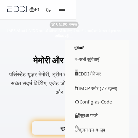
HI
🏆 UNIDO मान्यता
LABS.AI को UNIDO द्वारा औद्योगिक AI के लिए विश्वसनीय साझेदार के रूप में चुना गया
अधिक पढ़ें
→
सुविधाएँ
मेमोरी और संदर्भ प्रबंधन
✨
सभी सुविधाएँ
🖥️
पर्सिस्टेंट यूज़र मेमोरी, ड्रीम समेकन, रोलिंग सारांश और टोकन-
EDDI मैनेजर
सचेत संदर्भ विंडोिंग, एजेंट जो बुद्धिमत्तापूर्वक याद रखते, सीखते
🔌
MCP सर्वर (77 टूल्स)
और भूलते हैं।
⚙️
Config-as-Code
🔐
सुरक्षा पहले
शुरू करें →
✋
ह्यूमन-इन-द-लूप