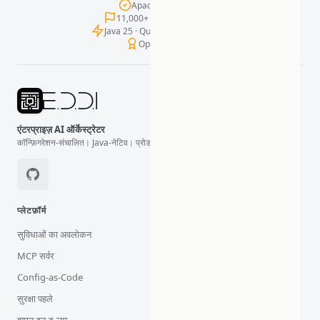
Apache 2.0 लाइसेंस
11,000+ टेस्ट · शून्य विफलताएँ
Java 25 · Quarkus · LangChain4j
OpenSSF Gold
एंटरप्राइज़ AI ऑर्केस्ट्रेटर
कॉन्फ़िगरेशन-संचालित। Java-नेटिव। प्रोडक्शन-तैयार।
प्लेटफ़ॉर्म
सुविधाओं का अवलोकन
MCP सर्वर
Config-as-Code
सुरक्षा पहले