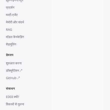
ह्यूमन-इन-द-लूप
प्रदर्शन
मल्टी-एजेंट
मेमोरी और संदर्भ
RAG
मॉडल कैस्केडिंग
शेड्यूलिंग
डेवलप
शुरुआत करना
डॉक्यूमेंटेशन ↗
GitHub ↗
संसाधन
EDDI क्यों?
विकल्पों से तुलना