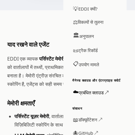
💡
EDDI क्यों?
⚖️
विकल्पों से तुलना
🏛️
अनुपालन
याद रखने वाले एजेंट
📜
ट्रैक रिकॉर्ड
EDDI एक व्यापक
पर्सिस्टेंट मेमोरी सिस्टम
प्रदान करता है जो एजेंट्स
📋
उपयोग मामले
को वार्तालापों में तथ्यों, प्राथमिकताओं और संदर्भ को याद रखने में सक्षम
बनाता है। मेमोरी एंट्रीज़ संरचित की-वैल्यू पेयर हैं जिनमें विज़िबिलिटी
मैनेज्ड क्लाउड और एंटरप्राइज़ सपोर्ट
स्कोपिंग है, एजेंट्स को सही समय पर सही संदर्भ मिलता है।
☁️
प्रबंधित क्लाउड ↗
मेमोरी क्षमताएँ
संसाधन
पर्सिस्टेंट यूज़र मेमोरी
, वार्तालापों में
,
और
global
agent
group
📖
डॉक्यूमेंटेशन ↗
विज़िबिलिटी स्कोपिंग के साथ की-वैल्यू एंट्रीज़
🐙
GitHub ↗