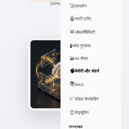
GitHub पर देखें ↗
🚀
प्रदर्शन
🤖
मल्टी-एजेंट
📊
ऑब्ज़र्वेबिलिटी
🧪
कोड गुणवत्ता
🧩
AI-तैयार
🧠
मेमोरी और संदर्भ
📚
RAG
📈
मॉडल कैस्केडिंग
⏰
शेड्यूलिंग
एंटरप्राइज़