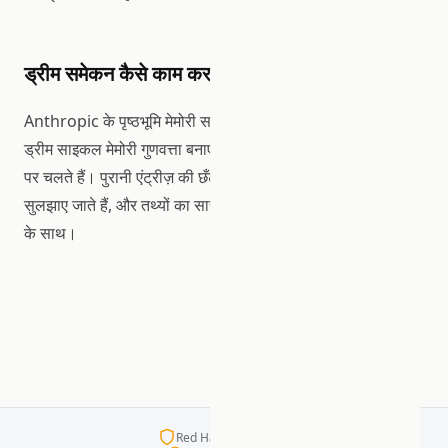
ड्रीम समेकन कैसे काम करता है
Anthropic के पृष्ठभूमि मेमोरी समेकन अनुसंधान से प्रेरित, EDDI के
ड्रीम साइकल मेमोरी गुणवत्ता बनाए रखने के लिए
कॉन्फ़िगरेबल शेड्यूल
पर चलते हैं। पुरानी एंट्रीज़ की छँटाई होती है, विरोधाभास पहचाने और
सुलझाए जाते हैं, और तथ्यों का सारांश होता है, सब प्रति रन लागत सीमा
के साथ।
Red Hat प्रमाणित कंटेनर