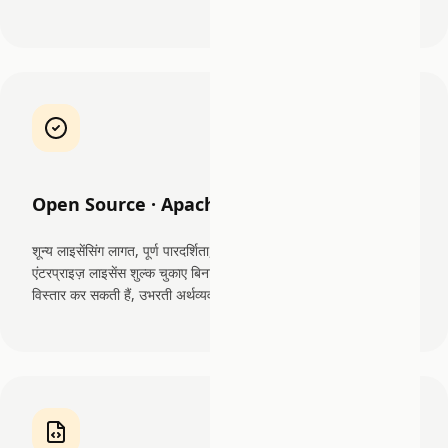
Open Source · Apache 2.0
शून्य लाइसेंसिंग लागत, पूर्ण पारदर्शिता, कोई वेंडर लॉक-इन नहीं। संस्थाएं
एंटरप्राइज़ लाइसेंस शुल्क चुकाए बिना प्लेटफ़ॉर्म का निरीक्षण, संशोधन और
विस्तार कर सकती हैं, उभरती अर्थव्यवस्थाओं के लिए महत्वपूर्ण।