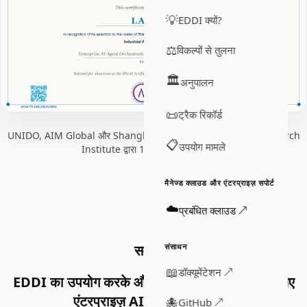
💡
EDDI क्यों?
⚖️
विकल्पों से तुलना
🏛️
अनुपालन
📜
ट्रैक रिकॉर्ड
UNIDO, AIM Global और Shanghai Artificial Intelligence Research
📋
उपयोग मामले
Institute द्वारा 19 जून 2026 को जारी।
मैनेज्ड क्लाउड और एंटरप्राइज़ सपोर्ट
☁️
प्रबंधित क्लाउड ↗
संसाधन
समाधान
📖
डॉक्यूमेंटेशन ↗
EDDI का उपयोग करके औद्योगिक डिजिटलाइज़ेशन के लिए
एंटरप्राइज़ AI एजेंट ऑर्केस्ट्रेशन
🐙
GitHub ↗