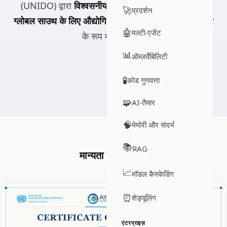
(UNIDO) द्वारा
विश्वसनीय साझेदारों के लिए वैश्विक पुकार,
🚀
प्रदर्शन
ग्लोबल साउथ के लिए औद्योगिक AI
के तहत विश्वसनीय साझेदार
🤖
मल्टी-एजेंट
के रूप में चुना गया।
📊
ऑब्ज़र्वेबिलिटी
🧪
कोड गुणवत्ता
🧩
AI-तैयार
🧠
मेमोरी और संदर्भ
📚
RAG
मान्यता प्रमाण पत्र
📈
मॉडल कैस्केडिंग
⏰
शेड्यूलिंग
एंटरप्राइज़