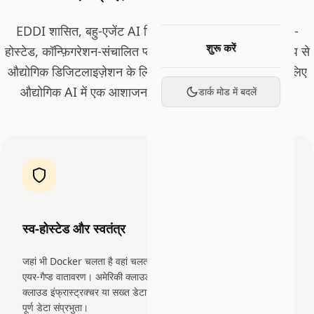
EDDI शासित, बहु-एजेंट AI सिस्टम तैनात करने के लिए एक स्व-
शुरू करें
होस्टेड, कॉन्फ़िगरेशन-संचालित प्लेटफ़ॉर्म प्रदान करता है, विशेष रूप से
औद्योगिक डिजिटलाइज़ेशन के लिए निर्मित। इसे ग्लोबल साउथ के लिए
औद्योगिक AI में एक आशाजनक योगदान के रूप में मान्यता मिली:
डार्क मोड में बदलें
स्व-होस्टेड और स्वतंत्र
जहां भी Docker चलता है वहां चलता है, ऑन-प्रेमिसेज़, कोई भी क्लाउड, या
एयर-गैप्ड वातावरण। अमेरिकी क्लाउड प्लेटफ़ॉर्मों पर कोई निर्भरता नहीं। सीमित
क्लाउड इंफ्रास्ट्रक्चर या सख्त डेटा रेज़िडेंसी आवश्यकताओं वाले देशों के लिए
पूर्ण डेटा संप्रभुता।