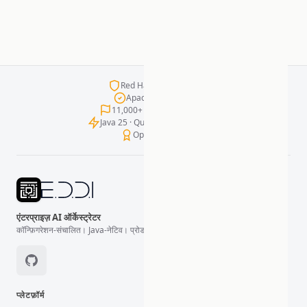
Red Hat प्रमाणित कंटेनर
Apache 2.0 लाइसेंस
11,000+ टेस्ट · शून्य विफलताएँ
Java 25 · Quarkus · LangChain4j
OpenSSF Gold
एंटरप्राइज़ AI ऑर्केस्ट्रेटर
कॉन्फ़िगरेशन-संचालित। Java-नेटिव। प्रोडक्शन-तैयार।
प्लेटफ़ॉर्म