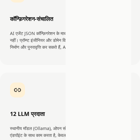
कॉन्फ़िगरेशन-संचालित
AI एजेंट JSON कॉन्फ़िगरेशन के माध्यम से परिभाषित होते हैं, संकलित कोड
नहीं। प्रॉम्प्ट इंजीनियर और डोमेन विशेषज्ञ गहन प्रोग्रामिंग विशेषज्ञता के बिना
निर्माण और पुनरावृत्ति कर सकते हैं, AI अपनाने की बाधा कम होती है।
12 LLM प्रदाता
स्थानीय मॉडल (Ollama), ओपन सोर्स मॉडल और किसी भी OpenAI-संगत
एंडपॉइंट के साथ काम करता है, केवल अमेरिकी API तक सीमित नहीं। क्षेत्रीय