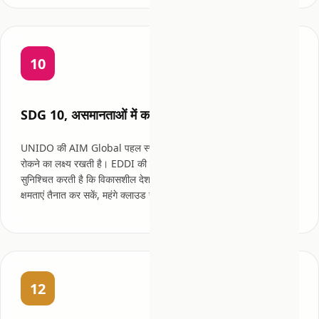
10
SDG 10, असमानताओं में कमी
UNIDO की AIM Global पहल स्पष्ट रूप से "AI विभाजन" को बढ़ने से
रोकने का लक्ष्य रखती है। EDDI की स्व-होस्टेड, ओपन सोर्स आर्किटेक्चर
सुनिश्चित करती है कि विकासशील देश औद्योगीकृत देशों जैसी ही एंटरप्राइज़ AI
क्षमताएं तैनात कर सकें, महंगे क्लाउड सब्सक्रिप्शन के बिना।
12