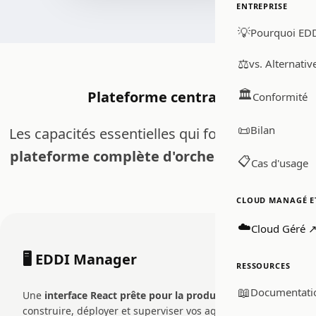
ENTREPRISE
💡
Pourquoi EDD
⚖️
vs. Alternativ
🏛️
Plateforme centrale
Conformité
📜
Bilan
Les capacités essentielles qui font d'EDDI une
plateforme complète d'orchestration d'IA
.
📋
Cas d'usage
CLOUD MANAGÉ ET
☁️
Cloud Géré 
🖥️ EDDI Manager
RESSOURCES
📖
Documentati
Une
interface React prête pour la production
pour
construire, déployer et superviser vos agents