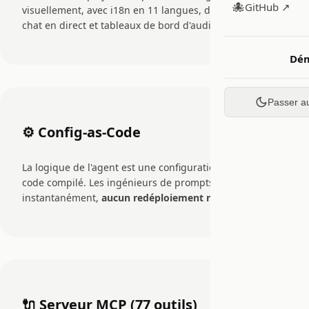
🐙
GitHub ↗
visuellement, avec i18n en 11 langues, débogage de
chat en direct et tableaux de bord d'audit.
Dé
Passer a
⚙️ Config-as-Code
La logique de l'agent est une configuration JSON, pas du
code compilé. Les ingénieurs de prompts itèrent
instantanément,
aucun redéploiement nécessaire
.
🔌 Serveur MCP (77 outils)