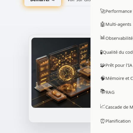
🚀
Performance
🤖
Multi-agents
📊
Observabilité
🧪
Qualité du cod
🧩
Prêt pour l'IA
🧠
Mémoire et C
📚
RAG
📈
Cascade de 
⏰
Planification