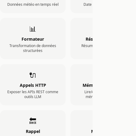
Données météo en temps réel
Date et heure actuelles
📊
📝
Formateur
Résumé de texte
Transformation de données
Résumé alimenté par LLM
structurées
🔌
🧠
Appels HTTP
Mémoire utilisateur
Exposer les APIs REST comme
Lire/écrire/chercher la
outils LLM
mémoire persistante
🔙
📎
Rappel
Multimodal