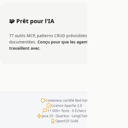
🧩 Prêt pour l'IA
77 outils MCP, patterns CRUD prévisibles, APIs auto-
documentées.
Conçu pour que les agents de codage
travaillent avec
.
Conteneur certifié Red Hat
Licence Apache 2.0
11 000+ Tests · 0 Échecs
Java 25 · Quarkus · LangChain4j
OpenSSF Gold