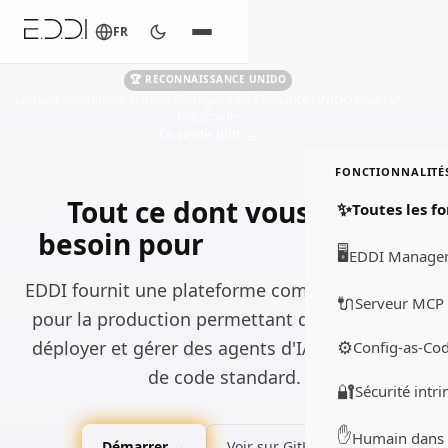
FR
🏆 RECONNAISSANCE UNIDO
LABS.AI sélectionné comme Partenaire de Confiance UNIDO pour l'IA
Industrielle
En savoir plus
→
FONCTIONNALITÉ
Tout ce dont vous avez
✨
Toutes les f
besoin pour
orchestrer l'IA
🖥️
EDDI Manage
EDDI fournit une plateforme complète et prête
🔌
Serveur MCP 
pour la production permettant de construire,
⚙️
déployer et gérer des agents d'IA, sans écrire
Config-as-Co
de code standard.
🔐
Sécurité intr
✋
Humain dans 
Démarrer →
Voir sur GitHub ↗