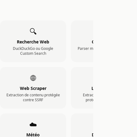
🔍
🧮
Recherche Web
Calculatrice
DuckDuckGo ou Google
Parser mathématique sandbox
Custom Search
(sans eval())
🌐
📄
Web Scraper
Lecteur PDF
Extraction de contenu protégée
Extraction de documents
contre SSRF
protégée contre SSRF
☁️
🕐
Météo
Date/Heure