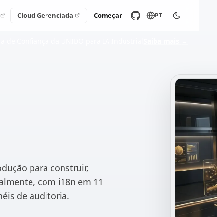
Cloud Gerenciada
Começar
PT
ra de Confiança da UNIDO para IA Industrial
Saiba mais
→
odução para construir,
ualmente, com i18n em 11
éis de auditoria.