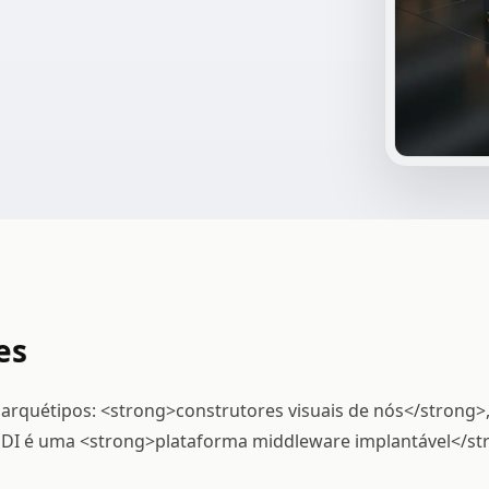
es
arquétipos: <strong>construtores visuais de nós</strong>,
DI é uma <strong>plataforma middleware implantável</st