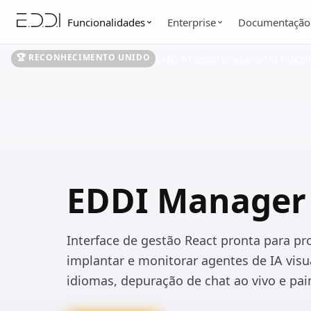
Funcionalidades
Enterprise
Documentação
🏆 RECONHECIMENTO UNIDO
LABS.AI selecionada como Parcei
EDDI Manager
Interface de gestão React pronta para pr
implantar e monitorar agentes de IA vis
idiomas, depuração de chat ao vivo e pain