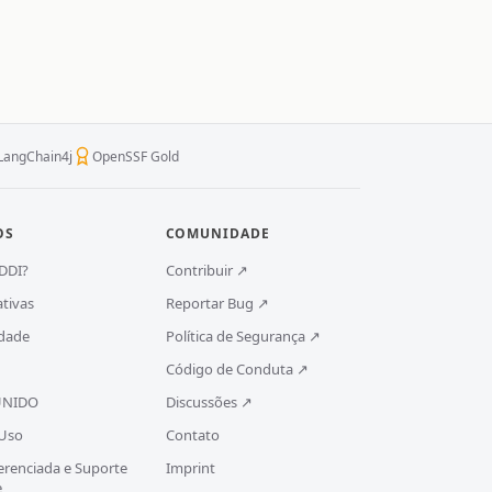
 LangChain4j
OpenSSF Gold
OS
COMUNIDADE
DDI?
Contribuir ↗
ativas
Reportar Bug ↗
dade
Política de Segurança ↗
Código de Conduta ↗
 UNIDO
Discussões ↗
 Uso
Contato
renciada e Suporte
Imprint
e