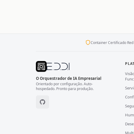
Container Certificado Red
PLA
Visã
O Orquestrador de IA Empresarial
Func
Orientado por configuração. Auto-
Serv
hospedado. Pronto para produção.
Conf
Segu
Huma
Des
Mult