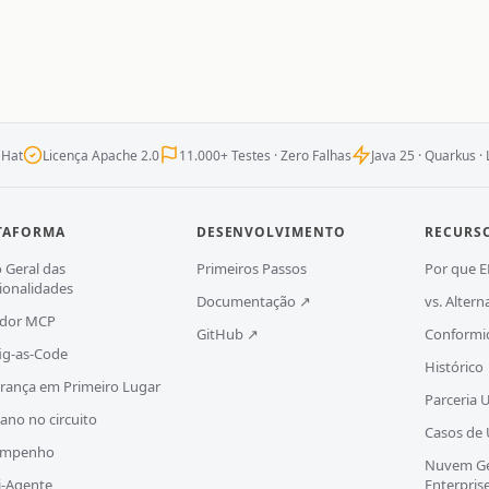
 Hat
Licença Apache 2.0
11.000+ Testes · Zero Falhas
Java 25 · Quarkus ·
TAFORMA
DESENVOLVIMENTO
RECURS
o Geral das
Primeiros Passos
Por que E
ionalidades
Documentação ↗
vs. Altern
idor MCP
GitHub ↗
Conformi
ig-as-Code
Histórico
rança em Primeiro Lugar
Parceria
no no circuito
Casos de
empenho
Nuvem Ge
i-Agente
Enterpris