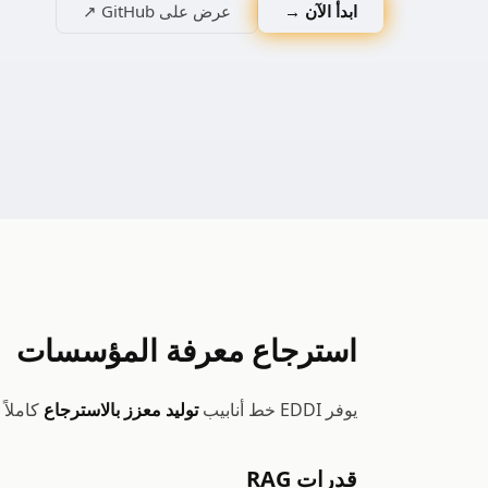
ابدأ الآن →
عرض على GitHub ↗
استرجاع معرفة المؤسسات
يوفر EDDI خط أنابيب
توليد معزز بالاسترجاع
كاملاً مع
قدرات RAG