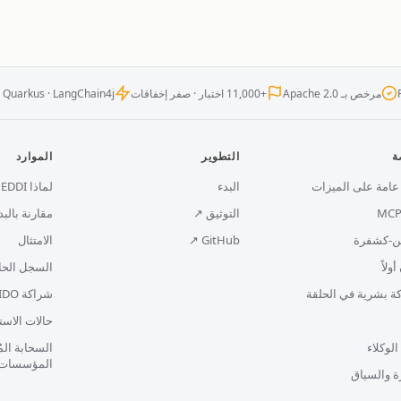
مرخص بـ Apache 2.0
+11,000 اختبار · صفر إخفاقات
· Quarkus · LangChain4j
ة
التطوير
الموارد
عامة على الميزات
البدء
لماذا EDDI؟
التوثيق ↗
مقارنة بالبد
ين-كشفرة
GitHub ↗
الامتثال
أولاً
السجل الحا
ة بشرية في الحلقة
شراكة UNIDO
حالات الاست
الوكلاء
السحابة الم
المؤسسات
ة والسياق