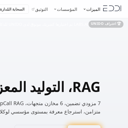
الميزات
المؤسسات
التوثيق
السحابة المُدارة
🏆 اعتراف UNIDO
LABS.AI تم اختيارها كشريك موثوق لدى UNIDO للذكاء الاصطناعي الصناعي
RAG، التوليد المعزز بالاسترجاع
متزامن، استرجاع معرفة بمستوى مؤسسي لوكلاء 