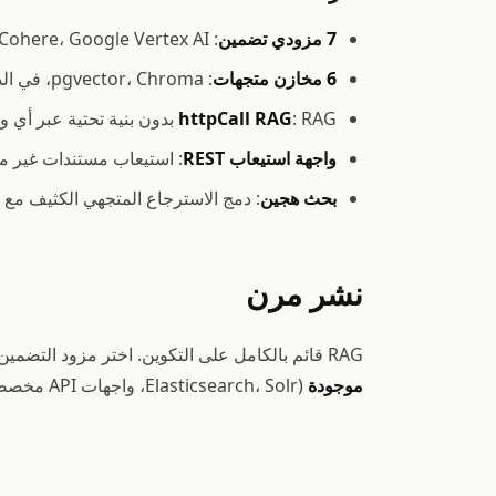
7 مزودي تضمين
: OpenAI، Ollama، Azure OpenAI، Mistral، Amazon Bedrock، Cohere، Google Vertex AI
6 مخازن متجهات
: pgvector، Chroma، في الذاكرة، MongoDB Atlas، Elasticsearch، Qdrant
: RAG بدون بنية تحتية عبر أي واجهة بحث API (BM25، Elasticsearch، نقاط نهاية مخصصة)
httpCall RAG
واجهة استيعاب REST
: استيعاب مستندات غير مت
بحث هجين
: دمج الاسترجاع المتجهي الكثيف مع 
نشر مرن
RAG قائم بالكامل على التكوين. اختر مزود التضمين ومخزن المتجهات عبر تكوين JSON، بدون تغييرات في الشفرة. خيار
موجودة
(Elasticsearch، Solr، واجهات API مخصصة) بدون نشر قاعدة بيانات متجهات منفصلة.