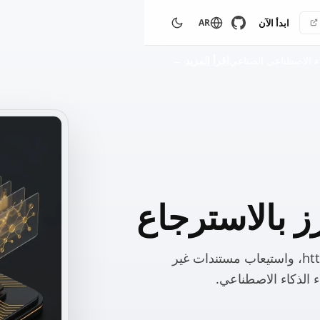
ابدأ الآن
AR
اقرأ المزيد
→
7 مزودي تضمين، 6 مخازن متجهات، httpCall RAG، واستيعاب مستندات غير
الذكاء الاصطناعي.