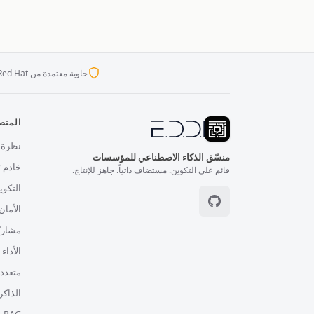
حاوية معتمدة من Red Hat
المنص
نظرة 
منسّق الذكاء الاصطناعي للمؤسسات
خادم MCP
قائم على التكوين. مستضاف ذاتياً. جاهز للإنتاج.
التكو
الأمان 
مشارك
الأداء
متعدد 
الذاكر