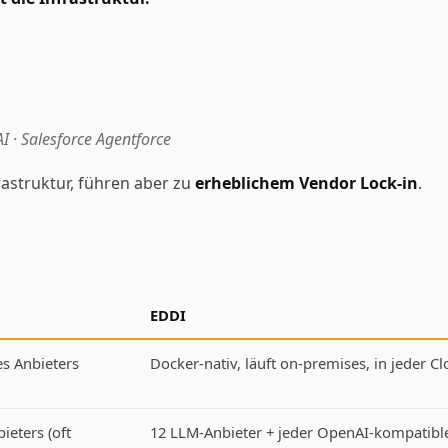
I · Salesforce Agentforce
rastruktur, führen aber zu
erheblichem Vendor Lock-in
.
EDDI
s Anbieters
Docker-nativ, läuft on-premises, in jeder C
ieters (oft
12 LLM-Anbieter + jeder OpenAI-kompatibl