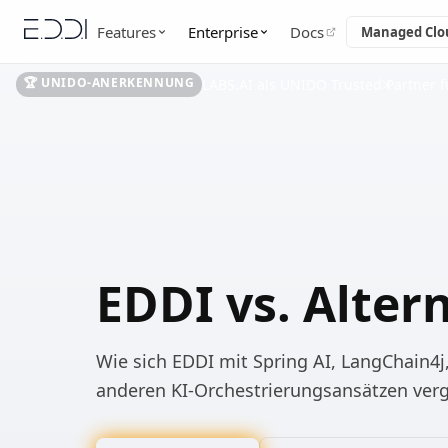
Features
Enterprise
Docs
Managed Clo
🏆 UNIDO-ANERKENNUNG
LABS.AI als UNIDO Trusted Partner f
EDDI vs. Alter
Wie sich EDDI mit Spring AI, LangChain4j
anderen KI-Orchestrierungsansätzen verg