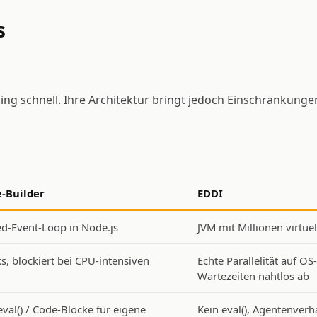
s
ng schnell. Ihre Architektur bringt jedoch Einschränkungen
e-Builder
EDDI
ed-Event-Loop in Node.js
JVM mit Millionen virtue
s, blockiert bei CPU-intensiven
Echte Parallelität auf OS
Wartezeiten nahtlos ab
al() / Code-Blöcke für eigene
Kein eval(), Agentenverha