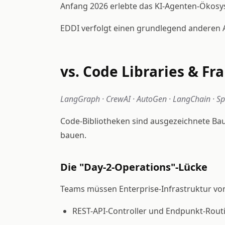
Anfang 2026 erlebte das KI-Agenten-Ökos
EDDI verfolgt einen grundlegend anderen 
vs. Code Libraries & F
LangGraph · CrewAI · AutoGen · LangChain · Sp
Code-Bibliotheken sind ausgezeichnete Baus
bauen.
Die "Day-2-Operations"-Lücke
Teams müssen Enterprise-Infrastruktur vo
REST-API-Controller und Endpunkt-Rout