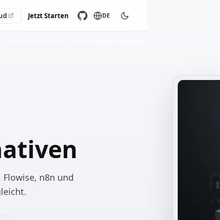
ud
Jetzt Starten
DE
ür industrielle KI ausgewählt
Mehr erfahren
→
nativen
, Flowise, n8n und
leicht.