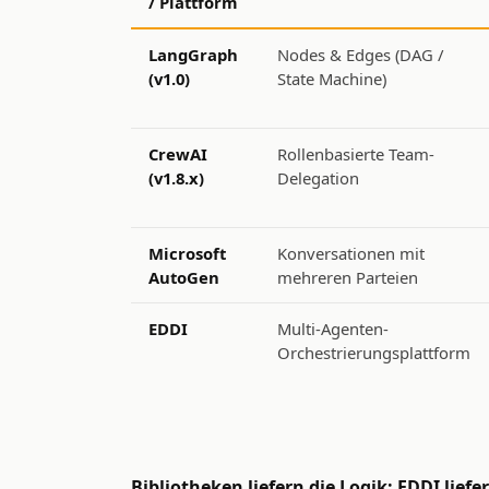
/ Plattform
LangGraph
Nodes & Edges (DAG /
(v1.0)
State Machine)
CrewAI
Rollenbasierte Team-
(v1.8.x)
Delegation
Microsoft
Konversationen mit
AutoGen
mehreren Parteien
EDDI
Multi-Agenten-
Orchestrierungsplattform
Bibliotheken liefern die Logik; EDDI liefer