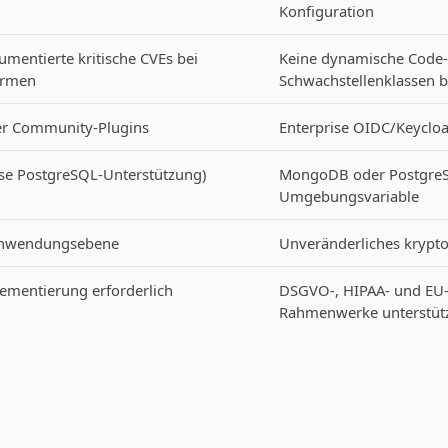
Konfiguration
umentierte kritische CVEs bei
Keine dynamische Code-
ormen
Schwachstellenklassen 
er Community-Plugins
Enterprise OIDC/Keycloa
ise PostgreSQL-Unterstützung)
MongoDB oder PostgreS
Umgebungsvariable
Anwendungsebene
Unveränderliches krypt
ementierung erforderlich
DSGVO-, HIPAA- und EU-AI
Rahmenwerke unterstüt