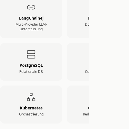
LangChain4j
MongoDB
Multi-Provider LLM-
Document Store
Unterstützung
PostgreSQL
Docker
Relationale DB
Container-ready
Kubernetes
OpenShift
Orchestrierung
Red Hat zertifiziert