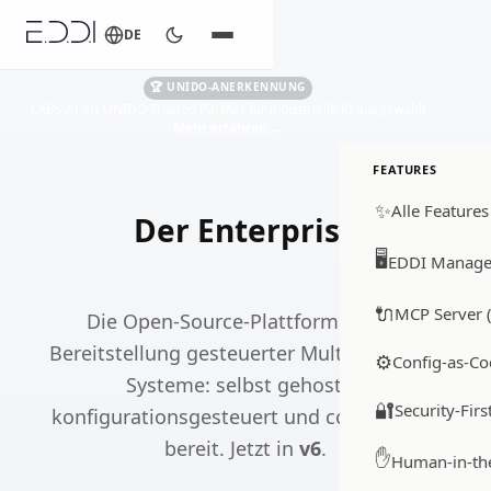
DE
🏆 UNIDO-ANERKENNUNG
LABS.AI als UNIDO Trusted Partner für industrielle KI ausgewählt
Mehr erfahren
→
FEATURES
✨
Alle Features
Der Enterprise
KI-Orchestrator
🖥️
EDDI Manage
🔌
MCP Server (
Die Open-Source-Plattform für die
Bereitstellung gesteuerter Multi-Agent-KI-
⚙️
Config-as-Co
Systeme: selbst gehostet,
🔐
Security-Firs
konfigurationsgesteuert und compliance-
bereit. Jetzt in
v6
.
✋
Human-in-th