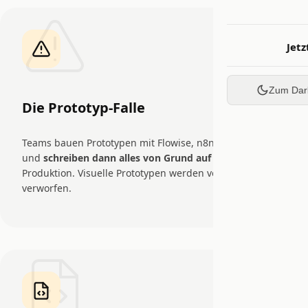
Jetz
Zum Dar
Die Prototyp-Falle
Teams bauen Prototypen mit Flowise, n8n oder Skripten,
und
schreiben dann alles von Grund auf neu
für die
Produktion. Visuelle Prototypen werden vollständig
verworfen.