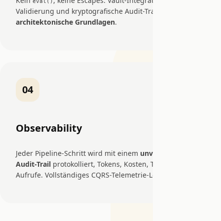
Kein
, keine Escapes. Vault-Integration, URL-
eval()
Validierung und kryptografische Audit-Trails sind
architektonische Grundlagen
.
04
Observability
Jeder Pipeline-Schritt wird mit einem
unveränderlichen
Audit-Trail
protokolliert, Tokens, Kosten, Timing, Tool-
Aufrufe. Vollständiges CQRS-Telemetrie-Ledger.