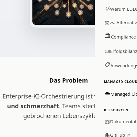
💡
Warum EDD
⚖️
vs. Alternati
🏛️
Compliance
📜
Erfolgsbilan
📋
Anwendungs
Das Problem
MANAGED CLOUD 
☁️
Managed Cl
Enterprise-KI-Orchestrierung ist
fragmentiert
und schmerzhaft
. Teams stecken in einem
RESSOURCEN
gebrochenen Lebenszyklus fest:
📖
Dokumentat
🐙
GitHub ↗