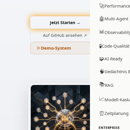
🚀
Performanc
🤖
Multi-Agent
Jetzt Starten →
📊
Observabilit
Auf GitHub ansehen ↗
🧪
Code-Qualität
Demo-System
🧩
AI-Ready
🧠
Gedächtnis 
📚
RAG
📈
Modell-Kask
⏰
Zeitplanung
ENTERPRISE