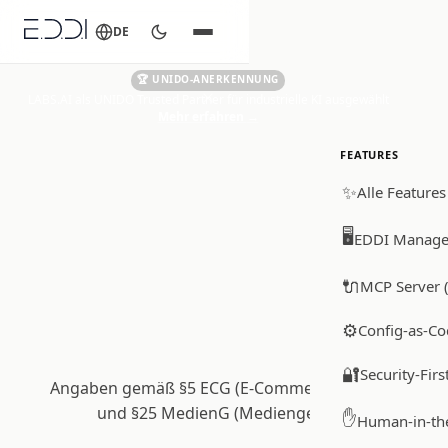
DE
🏆 UNIDO-ANERKENNUNG
LABS.AI als UNIDO Trusted Partner für industrielle KI ausgewählt
Mehr erfahren
→
FEATURES
✨
Alle Features
🖥️
EDDI Manage
🔌
MCP Server (
⚙️
Config-as-Co
Impressum
🔐
Security-Firs
Angaben gemäß §5 ECG (E-Commerce-Gesetz)
und §25 MedienG (Mediengesetz)
✋
Human-in-th