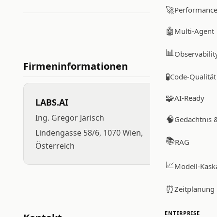
🚀
Performanc
🤖
Multi-Agent
📊
Observabilit
Firmeninformationen
🧪
Code-Qualität
🧩
AI-Ready
LABS.AI
Ing. Gregor Jarisch
🧠
Gedächtnis 
Lindengasse 58/6, 1070 Wien,
📚
RAG
Österreich
📈
Modell-Kask
⏰
Zeitplanung
ENTERPRISE