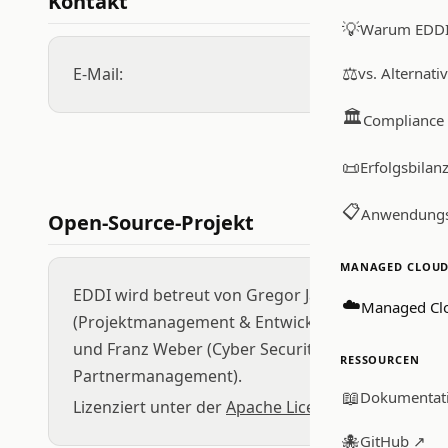
Kontakt
💡
Warum EDD
⚖️
E-Mail:
vs. Alternati
🏛️
Compliance
📜
Erfolgsbilan
📋
Anwendungs
Open-Source-Projekt
MANAGED CLOUD 
EDDI wird betreut von Gregor Jarisch
☁️
Managed Cl
(Projektmanagement & Entwicklung)
und Franz Weber (Cyber Security &
RESSOURCEN
Partnermanagement).
📖
Dokumentat
Lizenziert unter der
Apache License 2.0
.
🐙
GitHub ↗