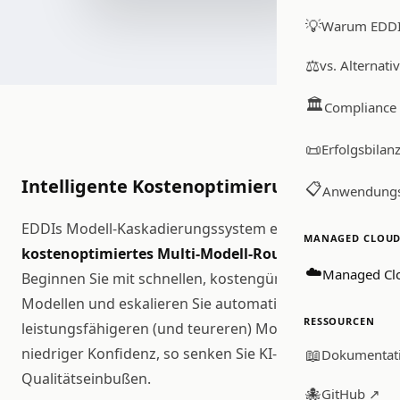
💡
Warum EDD
⚖️
vs. Alternati
🏛️
Compliance
📜
Erfolgsbilan
Intelligente Kostenoptimierung
📋
Anwendungs
EDDIs Modell-Kaskadierungssystem ermöglicht
MANAGED CLOUD 
kostenoptimiertes Multi-Modell-Routing
.
☁️
Managed Cl
Beginnen Sie mit schnellen, kostengünstigen
Modellen und eskalieren Sie automatisch zu
RESSOURCEN
leistungsfähigeren (und teureren) Modellen nur bei
niedriger Konfidenz, so senken Sie KI-Kosten ohne
📖
Dokumentat
Qualitätseinbußen.
🐙
GitHub ↗