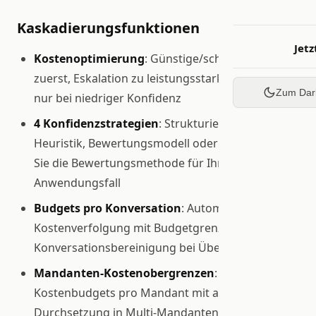
Kaskadierungsfunktionen
Jetz
Kostenoptimierung
: Günstige/schnelle Modelle
zuerst, Eskalation zu leistungsstarken Modellen
Zum Dar
nur bei niedriger Konfidenz
4 Konfidenzstrategien
: Strukturierte Ausgabe,
Heuristik, Bewertungsmodell oder keine, wählen
Sie die Bewertungsmethode für Ihren
Anwendungsfall
Budgets pro Konversation
: Automatische
Kostenverfolgung mit Budgetgrenzen und
Konversationsbereinigung bei Überschreitung
Mandanten-Kostenobergrenzen
: Monatliche
Kostenbudgets pro Mandant mit automatischer
Durchsetzung in Multi-Mandanten-