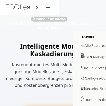
DE
🏆 UNIDO-ANERKENNUNG
LABS.AI als UNIDO Trusted Partner für industrielle KI ausgewählt
Mehr erfahren
→
FEATURES
Intelligente Modell-
✨
Alle Features
Kaskadierung
🖥️
EDDI Manage
Kostenoptimiertes Multi-Modell-Routing,
🔌
MCP Server (
günstige Modelle zuerst, Eskalation bei
⚙️
niedriger Konfidenz. Budgets pro Konversation
Config-as-Co
und Kostenobergrenzen pro Mandant.
🔐
Security-Firs
✋
Human-in-th