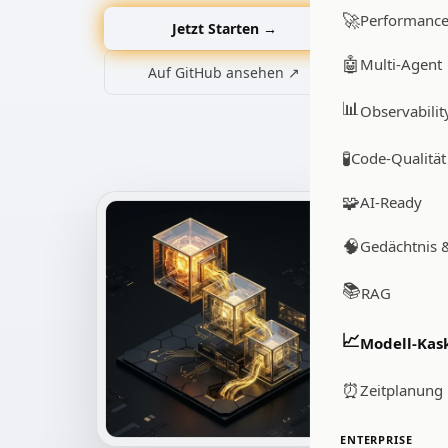
🚀
Performanc
Jetzt Starten →
🤖
Multi-Agent
Auf GitHub ansehen ↗
📊
Observabilit
🧪
Code-Qualität
🧩
AI-Ready
🧠
Gedächtnis 
📚
RAG
📈
Modell-Kas
⏰
Zeitplanung
ENTERPRISE